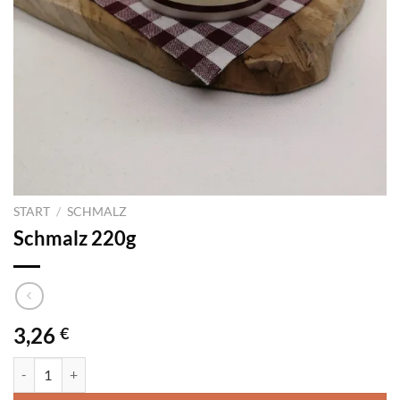
START
/
SCHMALZ
Schmalz 220g
3,26
€
Schmalz 220g Menge