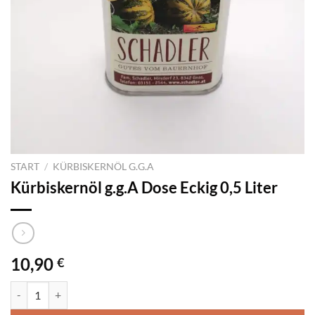
START
/
KÜRBISKERNÖL G.G.A
Kürbiskernöl g.g.A Dose Eckig 0,5 Liter
10,90
€
Kürbiskernöl g.g.A Dose Eckig 0,5 Liter Menge