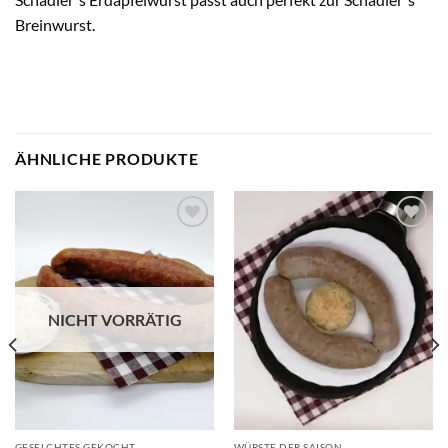
Breinwurst.
ÄHNLICHE PRODUKTE
Add to
Add to
wishlist
wishlist
NICHT VORRÄTIG
GESELCHTES GEKOCHT
WÜRSTE DER SAISON